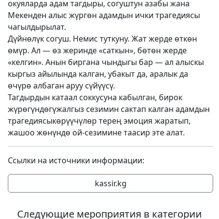
окуяларда адам тагдыры, согуштун азабы жана
Мекенден алыс жүргөн адамдын ички трагедиясы
чагылдырылат.
Дүйнөлүк согуш. Немис туткуну. Жат жерде өткөн
өмүр. Ал — өз жеринде «саткын», бөтөн жерде
«келгин». Анын биргана чындыгы бар — ал алыскы
кыргыз айылында калган, убакыт да, аралык да
өчүрө албаган аруу сүйүүсү.
Тагдырдын катаал соккусуна кабылган, бирок
жүрөгүндөгүжалгыз сезимин сактап калган адамдын
трагедиясыкөрүүчүлөр терең эмоция жаратып,
жашоо жөнүндө ой-сезимине таасир эте алат.
Ссылки на источники информации:
kassir.kg
Следующие мероприятия в категории