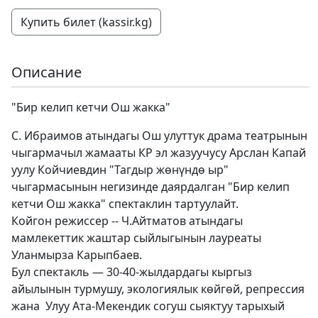
Купить билет (kassir.kg)
Описание
"Бир келип кетчи Ош жакка"
С. Ибраимов атындагы Ош улуттук драма театрынын
чыгармачыл жамааты КР эл жазуучусу Арслан Капай
уулу Койчиевдин "Тагдыр жөнүндө ыр"
чыгармасынын негизинде даярдалган "Бир келип
кетчи Ош жакка" спектаклин тартуулайт.
Койгон режиссер ‐- Ч.Айтматов атындагы
мамлекеттик жаштар сыйлыгынын лауреаты
Уланмырза Карыпбаев.
Бул спектакль — 30-40-жылдардагы кыргыз
айылынын турмушу, экологиялык көйгөй, репрессия
жана Улуу Ата-Мекендик согуш сыяктуу тарыхый