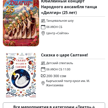
Юбилейный концерт
Народного ансамбля танца
«Дилгир» (25 лет)
Танцевальное шоу
06 ИЮН СБ
Центр «Сейтек»
Сказка о царе Салтане!
Детский спектакль
06 ИЮН СБ 11:00
200-300 сом
Кыргызский театр кукол им. М.
Жангазиева
Все мероприятия в категории «Театр»
→