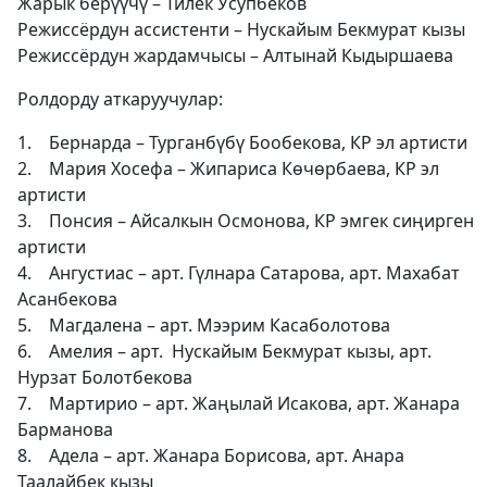
Жарык берүүчү – Тилек Усупбеков
Режиссёрдун ассистенти – Нускайым Бекмурат кызы
Режиссёрдун жардамчысы – Алтынай Кыдыршаева
Ролдорду аткаруучулар:
1. Бернарда – Турганбүбү Бообекова, КР эл артисти
2. Мария Хосефа – Жипариса Көчөрбаева, КР эл
артисти
3. Понсия – Айсалкын Осмонова, КР эмгек сиңирген
артисти
4. Ангустиас – арт. Гүлнара Сатарова, арт. Махабат
Асанбекова
5. Магдалена – арт. Мээрим Касаболотова
6. Амелия – арт. Нускайым Бекмурат кызы, арт.
Нурзат Болотбекова
7. Мартирио – арт. Жаңылай Исакова, арт. Жанара
Барманова
8. Адела – арт. Жанара Борисова, арт. Анара
Таалайбек кызы