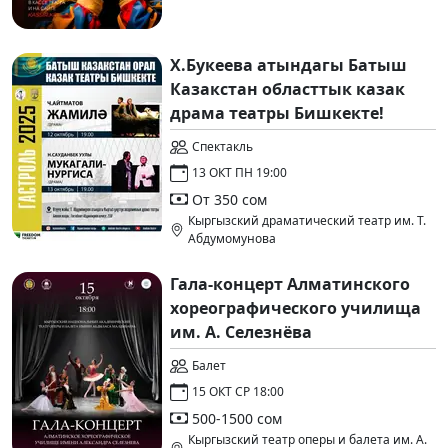
Х.Букеева атындагы Батыш
Казакстан областтык казак
драма театры Бишкекте!
Спектакль
13 ОКТ ПН 19:00
От 350 сом
Кыргызский драматический театр им. Т.
Абдумомунова
Гала-концерт Алматинского
хореографического училища
им. А. Селезнёва
Балет
15 ОКТ СР 18:00
500-1500 сом
Кыргызский театр оперы и балета им. А.