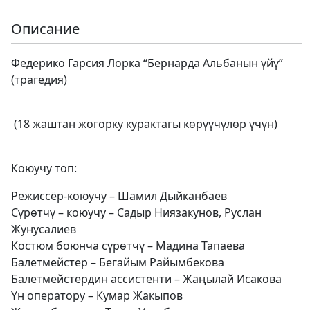
Описание
Федерико Гарсия Лорка “Бернарда Альбанын үйү”
(трагедия)
(18 жаштан жогорку курактагы көрүүчүлөр үчүн)
Коюучу топ:
Режиссёр-коюучу – Шамил Дыйканбаев
Сүрөтчү – коюучу – Садыр Ниязакунов, Руслан
Жунусалиев
Костюм боюнча сүрөтчү – Мадина Тапаева
Балетмейстер – Бегайым Райымбекова
Балетмейстердин ассистенти – Жаңылай Исакова
Үн оператору – Кумар Жакыпов