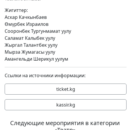
Жигиттер:
Аскар Качкынбаев
Өмүрбек Израилов
Сооронбек Тургунмамат уулу
Саламат Калыбек уулу
Жыргал Талантбек уулу
Мырза Жумагасы уулу
Амангельди Шерикул уулум
Ссылки на источники информации:
ticket.kg
kassir.kg
Следующие мероприятия в категории
«Театр»