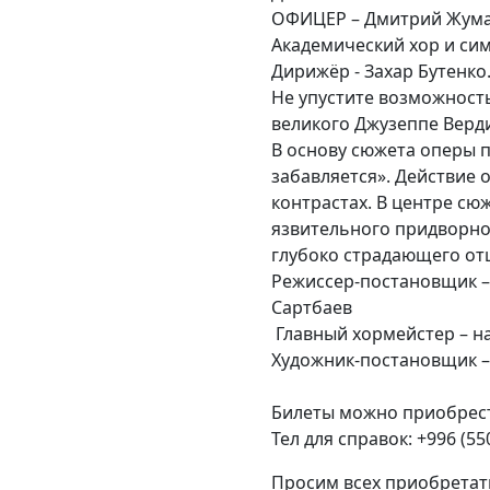
ОФИЦЕР – Дмитрий Жум
Академический хор и си
Дирижёр - Захар Бутенко
Не упустите возможност
великого Джузеппе Верд
В основу сюжета оперы 
забавляется». Действие 
контрастах. В центре сюж
язвительного придворног
глубоко страдающего отца
Режиссер-постановщик –
Сартбаев
Главный хормейстер – н
Художник-постановщик –
Билеты можно приобрести 
Тел для справок: +996 (550
Просим всех приобретат