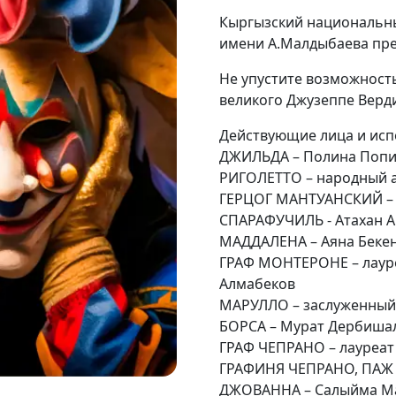
Кыргызский национальны
имени А.Малдыбаева пр
Не упустите возможност
великого Джузеппе Верд
Действующие лица и исп
ДЖИЛЬДА – Полина Поп
РИГОЛЕТТО – народный а
ГЕРЦОГ МАНТУАНСКИЙ – 
СПАРАФУЧИЛЬ - Атахан А
МАДДАЛЕНА – Аяна Беке
ГРАФ МОНТЕРОНЕ – лаур
Алмабеков
МАРУЛЛО – заслуженный 
БОРСА – Мурат Дербиша
ГРАФ ЧЕПРАНО – лауреат
ГРАФИНЯ ЧЕПРАНО, ПАЖ 
ДЖОВАННА – Салыйма М