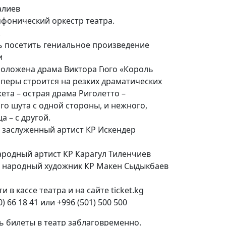
алиев
мфонический оркестр театра.
.
ь посетить гениальное произведение
и
положена драма Виктора Гюго «Король
оперы строится на резких драматических
ета – острая драма Риголетто –
о шута с одной стороны, и нежного,
 – с другой.
 заслуженный артист КР Искендер
ародный артист КР Карагул Тиленчиев
 народный художник КР Макен Сыдыкбаев
в кассе театра и на сайте ticket.kg
) 66 18 41 или +996 (501) 500 500
ь билеты в театр заблаговременно.