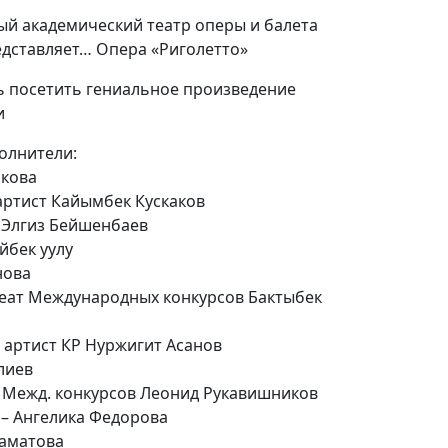
й академический театр оперы и балета
едставляет… Опера «Риголетто»
ь посетить гениальное произведение
и
олнители:
икова
ртист Кайымбек Кускаков
Элгиз Бейшенбаев
йбек уулу
нова
еат Международных конкурсов Бактыбек
артист КР Нуржигит Асанов
лиев
 Межд. конкурсов Леонид Рукавишников
– Ангелика Федорова
аматова