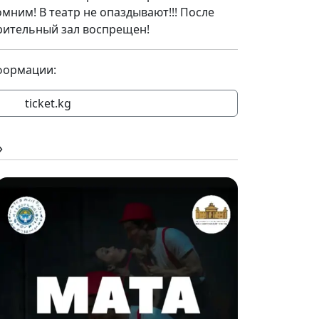
омним! В театр не опаздывают!!! После
зрительный зал воспрещен!
формации:
ticket.kg
»