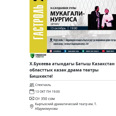
Х.Букеева атындагы Батыш Казакстан
областтык казак драма театры
Бишкекте!
Спектакль
13 ОКТ ПН 19:00
От 350 сом
Кыргызский драматический театр им. Т.
Абдумомунова