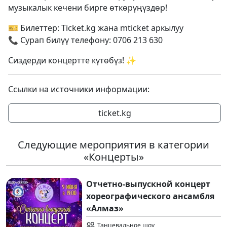
музыкалык кечени бирге өткөрүңүздөр!
🎫 Билеттер: Ticket.kg жана mticket аркылуу
📞 Сурап билүү телефону: 0706 213 630
Сиздерди концертте күтөбүз! ✨
Ссылки на источники информации:
ticket.kg
Следующие мероприятия в категории
«Концерты»
Отчетно-выпускной концерт
хореографического ансамбля
«Алмаз»
Танцевальное шоу