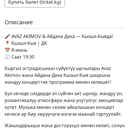
Купить билет (ticket.kg)
Описание
🎤 AVAZ AKIMOV & Айдана Дека — Кызыл-Кыяда!
📍 Кызыл-Кыя | ДК
📅 8-июнь
🕢 Саат 19:30
Кыргыз эстрадасынын сүйүктүү ырчылары Avaz
Akimov жана Айдана Дека Кызыл-Кыя шаарына
жандуу концерттик программа менен келишет!
Бул кечеде сиздерди эл сүйгөн хит ырлар, жандуу үн,
романтикалуу атмосфера жана унутулгус эмоциялар
күтөт. Музыка менен сезим айкалышкан концерт
кечеси ар бир көрүүчүгө өзгөчө маанай тартуулайт.
Жакындарыңыз жана досторуңуз менен келип, сонун