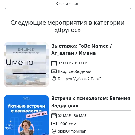
Kholant art
Следующие мероприятия в категории
«Другое»
Выставка: ToBe Named /
Ат_алган / Имена
02 МАР - 31 МАР
Вход свободный
Галерея "Дубовый Парк"
Встреча с психологом: Евгения
Задруцкая
02 МАР - 30 МАР
1000 сом
ololoOrmonKhan