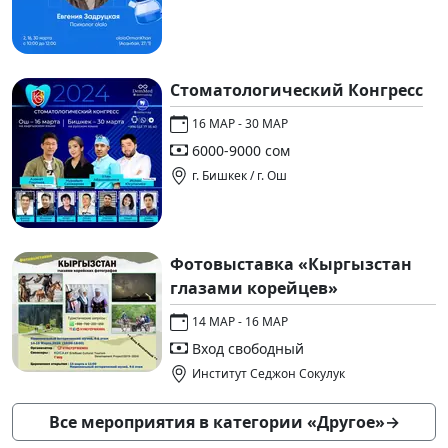
Стоматологический Конгресс
16 МАР - 30 МАР
6000-9000 сом
г. Бишкек / г. Ош
Фотовыставка «Кыргызстан
глазами корейцев»
14 МАР - 16 МАР
Вход свободный
Институт Седжон Сокулук
Все мероприятия в категории «Другое»
→