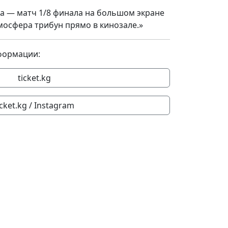
та — матч 1/8 финала на большом экране
мосфера трибун прямо в кинозале.»
формации:
ticket.kg
icket.kg / Instagram