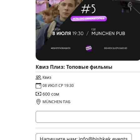
Квиз Плиз: Топовые фильмы
Квиз
08 ИЮЛ СР 19:30
600 сом
MÜNCHEN ПАБ
Напишите нам: info@bishkek.events