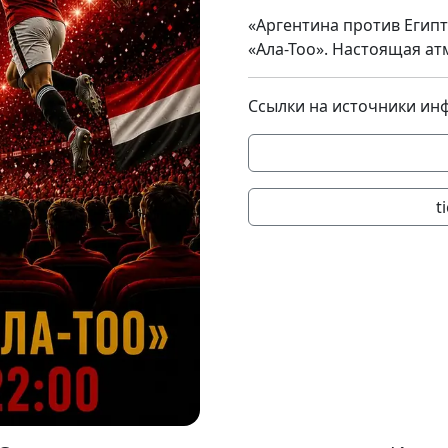
«Аргентина против Егип
«Ала-Тоо». Настоящая ат
Ссылки на источники ин
t