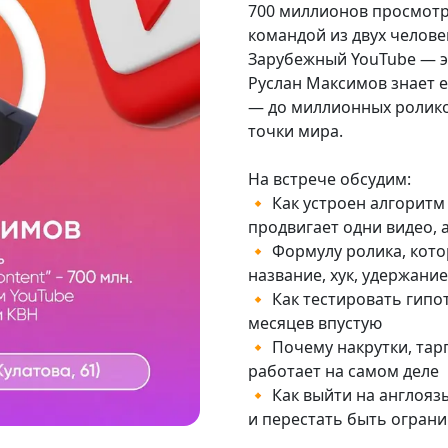
700 миллионов просмотро
командой из двух человек
Зарубежный YouTube — эт
Руслан Максимов знает е
— до миллионных ролико
точки мира.
На встрече обсудим:
🔸 Как устроен алгоритм
продвигает одни видео, 
🔸 Формулу ролика, кото
название, хук, удержание
🔸 Как тестировать гипо
месяцев впустую
🔸 Почему накрутки, тар
работает на самом деле
🔸 Как выйти на англоя
и перестать быть огра