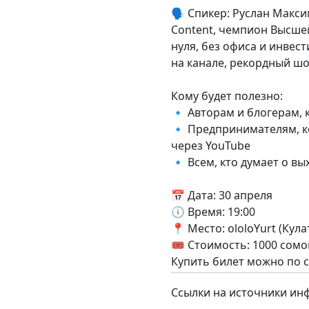
🗣 Спикер: Руслан Макс
Content, чемпион Высшей
нуля, без офиса и инвес
на канале, рекордный ш
Кому будет полезно:
🔹 Авторам и блогерам, 
🔹 Предпринимателям, к
через YouTube
🔹 Всем, кто думает о в
📅 Дата: 30 апреля
🕕 Время: 19:00
📍 Место: ololoYurt (Кула
🎟 Стоимость: 1000 сомо
Купить билет можно по с
Ссылки на источники ин