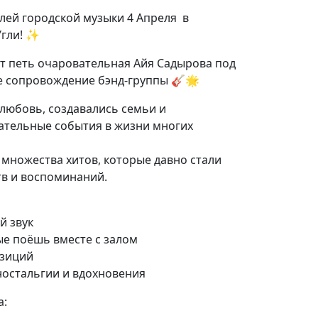
лей городской музыки 4 Апреля в
Угли! ✨
дет петь очаровательная Айя Садырова под
 сопровождение бэнд-группы 🎸🌟
любовь, создавались семьи и
ательные события в жизни многих
 множества хитов, которые давно стали
тв и воспоминаний.
й звук
ые поёшь вместе с залом
озиций
ностальгии и вдохновения
а: