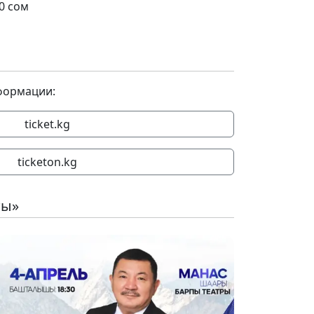
00 сом
формации:
ticket.kg
ticketon.kg
ты»