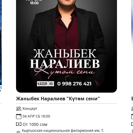
Жаныбек Наралиев "Күтөм сени"
Концерт
04 АПР СБ 18:00
От 1000 сом
Кыргызская национальная филармония им. Т.