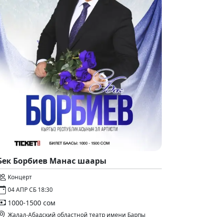
Бек Борбиев Манас шаары
Концерт
04 АПР СБ 18:30
1000-1500 сом
Жалал-Абадский областной театр имени Барпы