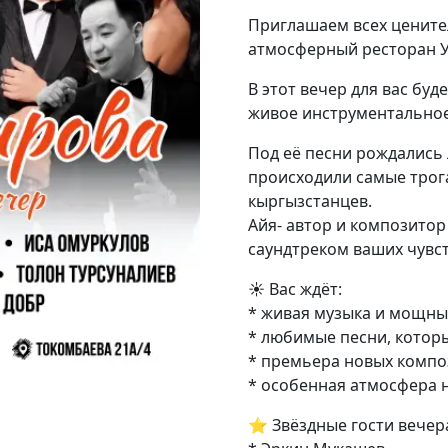
Приглашаем всех цените
атмосферный ресторан 
В этот вечер для вас бу
живое инструментальное
Под её песни рождались 
происходили самые трог
кыргызстанцев.
Айя- автор и композитор
саундтреком ваших чувс
☀️ Вас ждёт:
* живая музыка и мощны
* любимые песни, котор
* премьера новых комп
* особенная атмосфера 
⭐️ Звёздные гости вечер