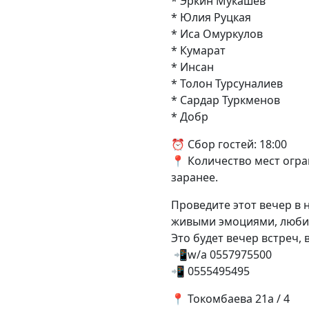
* Эркин Мукашев
* Юлия Руцкая
* Иса Омуркулов
* Кумарат
* Инсан
* Толон Турсуналиев
* Сардар Туркменов
* Добр
⏰ Сбор гостей: 18:00
📍 Количество мест огр
заранее.
Проведите этот вечер в
живыми эмоциями, люби
Это будет вечер встреч,
📲w/a 0557975500
📲 0555495495
📍 Токомбаева 21а / 4