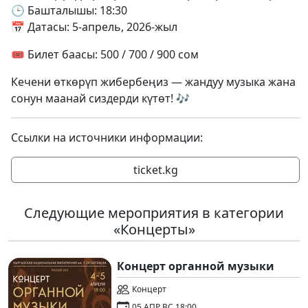
🕒 Башталышы: 18:30
📅 Датасы: 5-апрель, 2026-жыл
🎟 Билет баасы: 500 / 700 / 900 сом
Кечени өткөрүп жибербеңиз — жандуу музыка жана
сонун маанай сиздерди күтөт! 🎶
Ссылки на источники информации:
ticket.kg
Следующие мероприятия в категории
«Концерты»
Концерт органной музыки
Концерт
05 АПР ВС 18:00