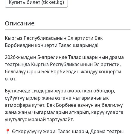
Купить билет (ticket.kg)
Описание
Кыргыз Республикасынын Эл артисти Бек
Борбиевдин концерти Талас шаарында!
2026-жылдын 5-апрелинде Талас шаарынын драма
театрында Кыргыз Республикасынын Эл артисти,
белгилүү ырчы Бек Борбиевдин жандуу концерти
өтөт.
Бул кечеде сиздерди жүрөккө жеткен обондор,
сүйүктүү ырлар жана өзгөчө чыгармачылык
атмосфера күтөт. Бек Борбиев өзүнүн эң белгилүү
жана жаңы чыгармаларын аткарып, көрүүчүлөргө
унутулгус маанай тартуулайт.
📍 Өткөрүлүүчү жери: Талас шаары, Драма театры