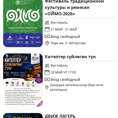
Фестиваль традиционной
культуры и ремесел
«ОЙМО-2026»
Фестиваль
27 МАЙ - 31 МАЙ
Вход свободный
Парк им. Ч. Айтматова
Китептер сүйлөгөн түн
Фестиваль
28 МАЙ ЧТ 17:00
Вход свободный
Шаардык китепканалар (бир нече
китепкана)
ДВИЖ ЛАГЕРЬ