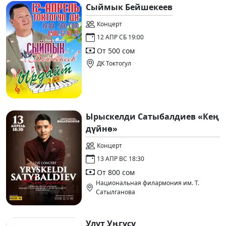
Сыймык Бейшекеев
Концерт
12 АПР СБ 19:00
От 500 сом
ДК Токтогул
Ырыскелди Сатыбалдиев «Кең
дүйнө»
Концерт
13 АПР ВС 18:30
От 800 сом
Национальная филармония им. Т.
Сатылганова
Улут Уңгүсү