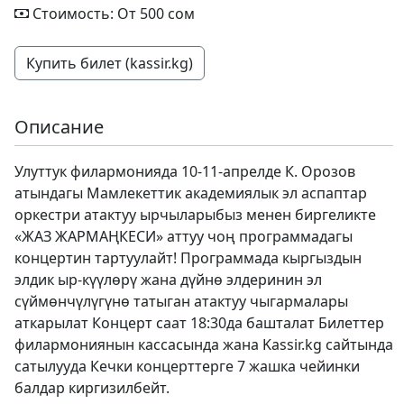
Стоимость: От 500 сом
Купить билет (kassir.kg)
Описание
Улуттук филармонияда 10-11-апрелде К. Орозов
атындагы Мамлекеттик академиялык эл аспаптар
оркестри атактуу ырчыларыбыз менен биргеликте
«ЖАЗ ЖАРМАҢКЕСИ» аттуу чоң программадагы
концертин тартуулайт! Программада кыргыздын
элдик ыр-күүлөрү жана дүйнө элдеринин эл
сүймөнчүлүгүнө татыган атактуу чыгармалары
аткарылат Концерт саат 18:30да башталат Билеттер
филармониянын кассасында жана
Kassir.kg
сайтында
сатылууда Кечки концерттерге 7 жашка чейинки
балдар киргизилбейт.