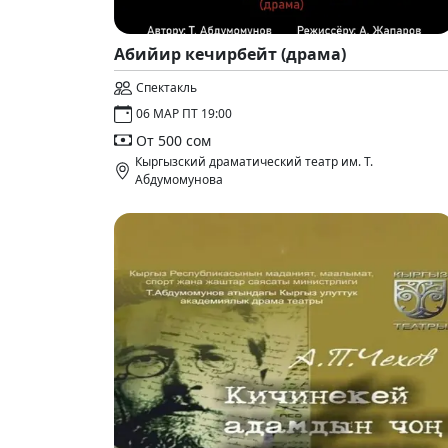
Абийир кечирбейт (драма)
Спектакль
06 МАР ПТ 19:00
От 500 сом
Кыргызский драматический театр им. Т.
Абдумомунова