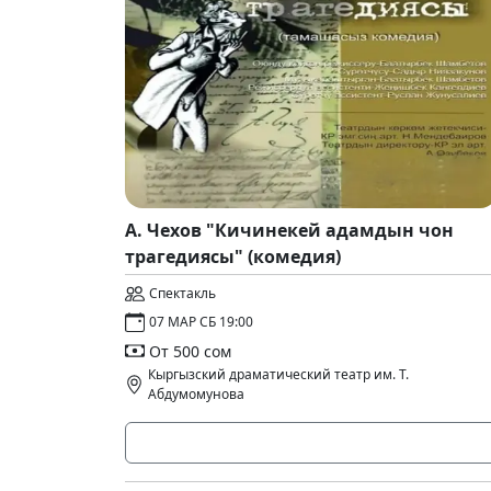
А. Чехов "Кичинекей адамдын чон
трагедиясы" (комедия)
Спектакль
07 МАР СБ 19:00
От 500 сом
Кыргызский драматический театр им. Т.
Абдумомунова