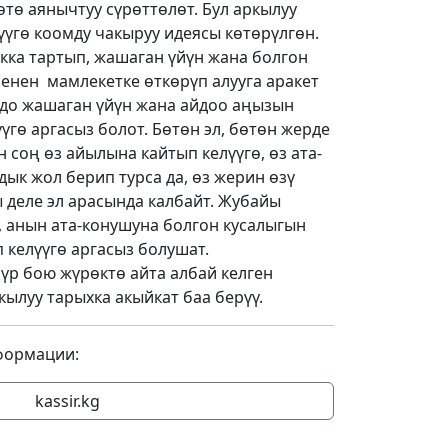
тө аянычтуу сүрөттөлөт. Бул аркылуу
үүгө коомду чакыруу идеясы көтөрүлгөн.
кка тартып, жашаган үйүн жана болгон
енен мамлекетке өткөрүп алууга аракет
до жашаган үйүн жана айдоо аңызын
үгө аргасыз болот. Бөтөн эл, бөтөн жерде
 соң өз айылына кайтып келүүгө, өз ата-
дык жол берип турса да, өз жерин өзү
 деле эл арасында калбайт. Жубайы
 анын ата-конушуна болгон кусалыгын
п келүүгө аргасыз болушат.
р бою жүрөктө айта албай келген
кылуу тарыхка акыйкат баа берүү.
формации:
kassir.kg