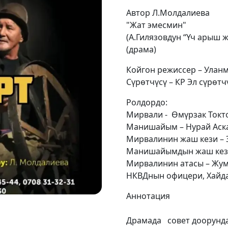
Автор Л.Молдалиева
"Жат эмесмин"
(А.Гилязовдун “Үч арыш 
(драма)
Койгон режиссер – Улан
Сүрөтчүсү – КР Эл сүрө
Ролдордо:
Мирвали - Өмүрзак Токт
Манишайым – Нурай Аск
Мирвалинин жаш кези –
Манишайымдын жаш кези
Мирвалинин атасы – Жум
НКВДнын офицери, Хайдар
Аннотация
Драмада совет доорунда