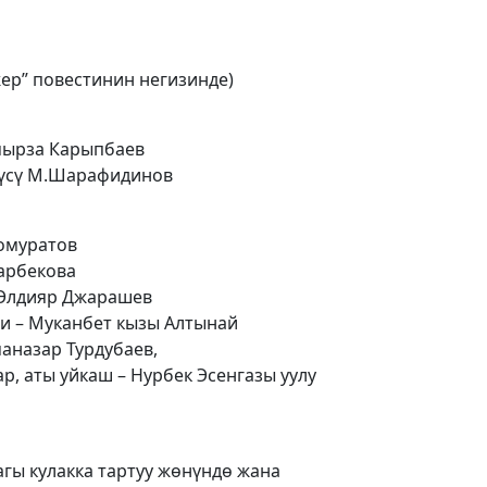
жер” повестинин негизинде)
мырза Карыпбаев
тчүсү М.Шарафидинов
омуратов
арбекова
 Элдияр Джарашев
 – Муканбет кызы Алтынай
аназар Турдубаев,
, аты уйкаш – Нурбек Эсенгазы уулу
гы кулакка тартуу жөнүндө жана