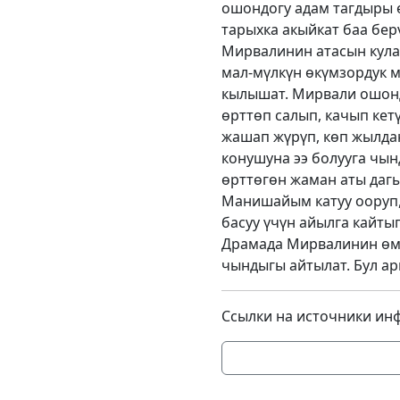
ошондогу адам тагдыры ө
тарыхка акыйкат баа бер
Мирвалинин атасын кула
мал-мүлкүн өкүмзордук м
кылышат. Мирвали ошон
өрттөп салып, качып кетү
жашап жүрүп, көп жылдан
конушуна ээ болууга чын
өрттөгөн жаман аты дагы
Манишайым катуу ооруп,
басуу үчүн айылга кайты
Драмада Мирвалинин өмү
чындыгы айтылат. Бул ар
Ссылки на источники ин