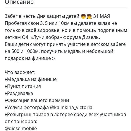
Описание
Забег в честь Дня защиты детей 👦👧 31 МАЯ
Пробегая свои 3, 5 или 10км вы делаете вклад не
только в своё здоровье, но и в помощь подопечным
деткам ОФ «Лучи добра» форума Дизель.
Ваши дети смогут принять участие в детском забеге
на 500 и 1000м, получить медаль и небольшой
подарок на финише☺️
Что вас ждёт:
♦️Медалька на финише
♦️Пункт питания
♦️Раздевалка
♦️Фиксация вашего времени
♦️Услуги фотографа @kalinkina_victoria
♦️Розыгрыш призов в лотерее среди всех участников
от спонсоров:
@dieselmobile