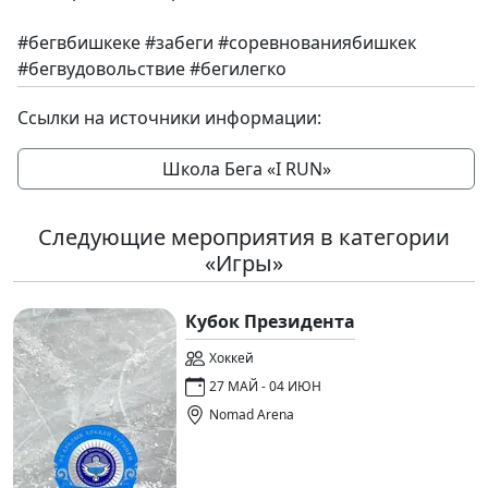
#бегвбишкеке #забеги #соревнованиябишкек
#бегвудовольствие #бегилегко
Ссылки на источники информации:
Школа Бега «I RUN»
Следующие мероприятия в категории
«Игры»
Кубок Президента
Хоккей
27 МАЙ - 04 ИЮН
Nomad Arena