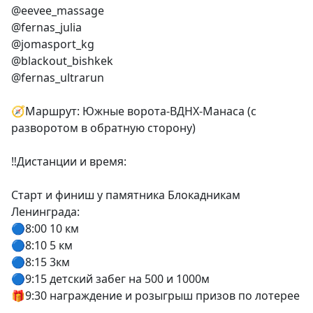
@eevee_massage
@fernas_julia
@jomasport_kg
@blackout_bishkek
@fernas_ultrarun
🧭Маршрут: Южные ворота-ВДНХ-Манаса (с
разворотом в обратную сторону)
‼️Дистанции и время:
Старт и финиш у памятника Блокадникам
Ленинграда:
🔵8:00 10 км
🔵8:10 5 км
🔵8:15 3км
🔵9:15 детский забег на 500 и 1000м
🎁9:30 награждение и розыгрыш призов по лотерее