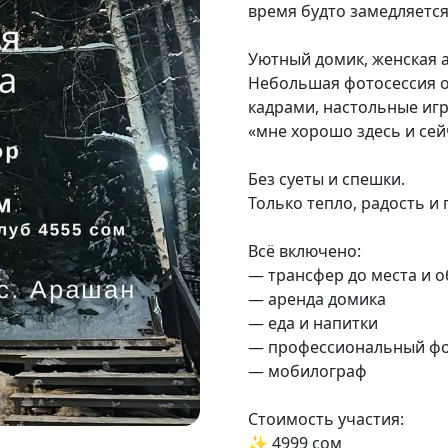
время будто замедляется
Уютный домик, женская а
Небольшая фотосессия от
кадрами, настольные иг
«мне хорошо здесь и сей
Без суеты и спешки.
Только тепло, радость и
Всё включено:
— трансфер до места и 
— аренда домика
— еда и напитки
— профессиональный фот
— мобилограф
Стоимость участия:
✨ 4999 сом