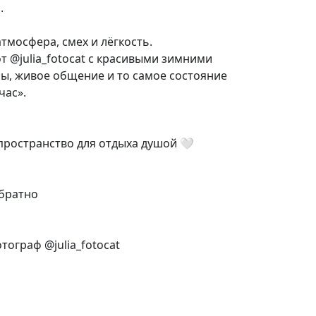
.
тмосфера, смех и лёгкость.
 @julia_fotocat с красивыми зимними
ры, живое общение и то самое состояние
час».
 пространство для отдыха душой 🤍
обратно
ограф @julia_fotocat