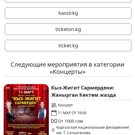
kassir.kg
ticketon.kg
ticket.kg
Следующие мероприятия в категории
«Концерты»
Кыз-Жигит Сармердени:
Жанырган Көктөм жазда
Концерт
11 МАР СР 18:00
От 1000 сом
Кыргызская национальная филармония
им. Т. Сатылганова