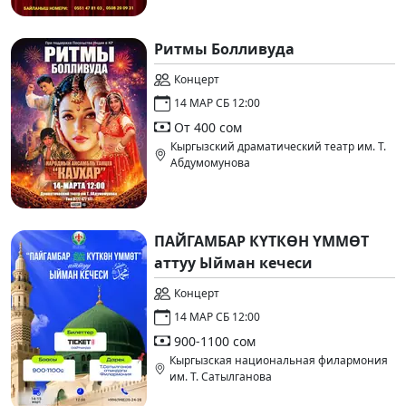
Ритмы Болливуда
Концерт
14 МАР СБ 12:00
От 400 сом
Кыргызский драматический театр им. Т.
Абдумомунова
ПАЙГАМБАР КҮТКӨН ҮММӨТ
аттуу Ыйман кечеси
Концерт
14 МАР СБ 12:00
900-1100 сом
Кыргызская национальная филармония
им. Т. Сатылганова