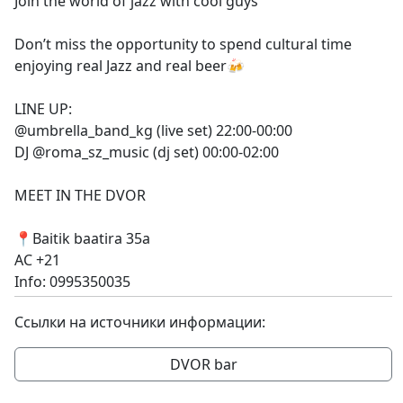
Join the world of jazz with cool guys
Don’t miss the opportunity to spend cultural time
enjoying real Jazz and real beer🍻
LINE UP:
@umbrella_band_kg (live set) 22:00-00:00
DJ @roma_sz_music (dj set) 00:00-02:00
MEET IN THE DVOR
📍Baitik baatira 35a
AC +21
Info: 0995350035
Ссылки на источники информации:
DVOR bar