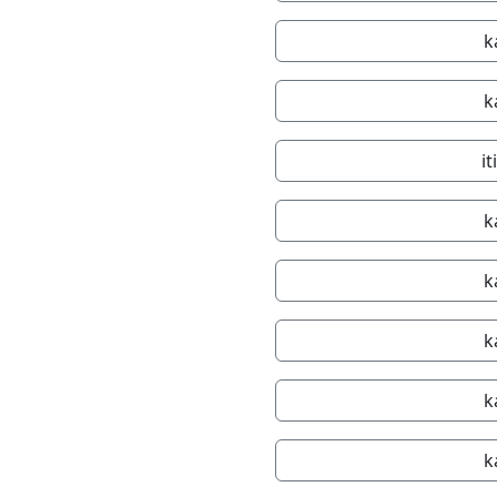
k
k
i
k
k
k
k
k