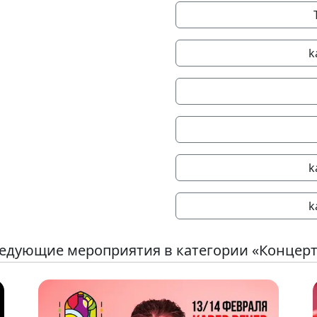
k
k
k
едующие мероприятия в категории «Концер