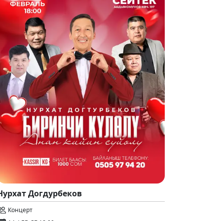
Нурхат Догдурбеков
Концерт