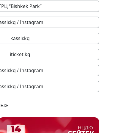
ТРЦ “Bishkek Park”
assir.kg / Instagram
kassir.kg
iticket.kg
assir.kg / Instagram
assir.kg / Instagram
ты»