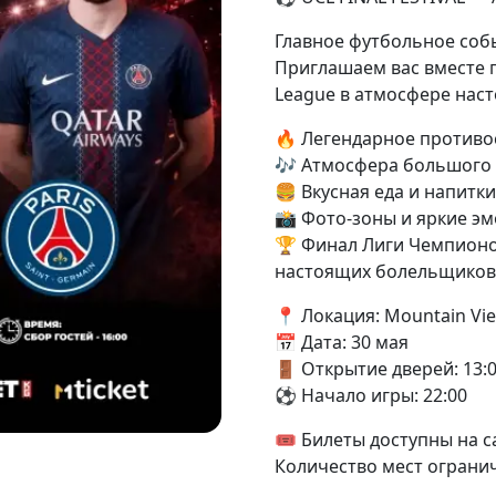
Главное футбольное собы
Приглашаем вас вместе 
League в атмосфере нас
🔥 Легендарное противос
🎶 Атмосфера большого
🍔 Вкусная еда и напитки
📸 Фото-зоны и яркие э
🏆 Финал Лиги Чемпионо
настоящих болельщиков
📍 Локация: Mountain Vi
📅 Дата: 30 мая
🚪 Открытие дверей: 13:
⚽ Начало игры: 22:00
🎟 Билеты доступны на са
Количество мест ограни