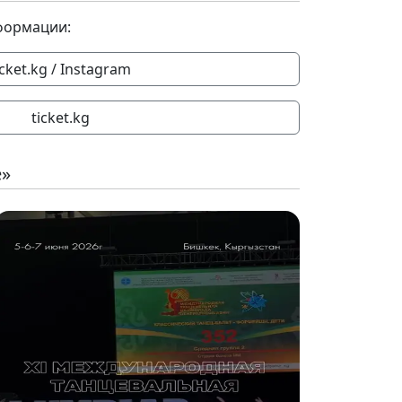
формации:
icket.kg / Instagram
ticket.kg
е»