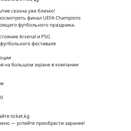
тие сезона уже близко!
посмотреть финал UEFA Champions
тоящего футбольного праздника.
тояние Arsenal и PSG
 футбольного фестиваля
моции
в на большом экране в компании
ew
00
йте ticket.kg
чено — успейте приобрести заранее!