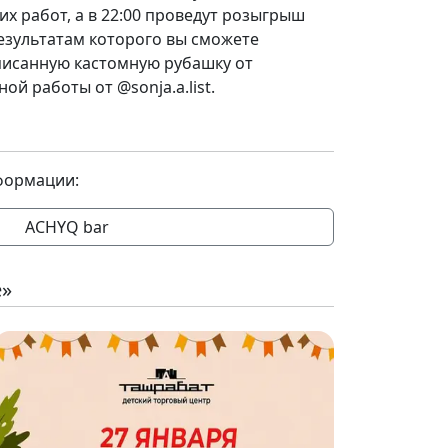
их работ, а в 22:00 проведут розыгрыш
езультатам которого вы сможете
исанную кастомную рубашку от
ой работы от @sonja.a.list.
формации:
ACHYQ bar
е»