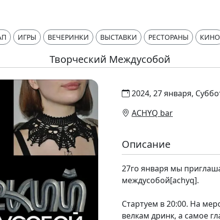
АП
ИГРЫ
ВЕЧЕРИНКИ
ВЫСТАВКИ
РЕСТОРАНЫ
КИНО
Творческий Междусобой
2024, 27 января, Суббо
ACHYQ bar
Описание
27го января мы приглаш
междусобой[achyq].
Стартуем в 20:00. На ме
велкам дринк, а самое гла