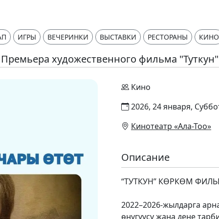
АП
ИГРЫ
ВЕЧЕРИНКИ
ВЫСТАВКИ
РЕСТОРАНЫ
КИНО
Премьера художественного фильма "Туткун"
Кино
2026, 24 января, Суббо
Кинотеатр «Ала-Тоо»
Описание
“ТУТКУН” КӨРКӨМ ФИЛЬ
​2022–2026-жылдарга арн
өнүгүүсү жана дене тар