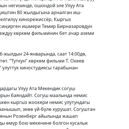
ын негизинде, ошондой эле Улуу Ата
ңиштин 80 жылдыгына арналган иш-
белгилүү кинорежиссёр, Кыргыз
 сиңирген ишмери Темир Бирназаровдун
траждуу көркөм фильминин бет ачар аземи
-жылдын 24-январында, саат 14:00дө,
төт. “Туткун” көркөм фильми Т. Океев
 улуттук киностудиясы тарабынан
ардагы Улуу Ата Мекендик согуш
ырын баяндайт. Согуш маалында немис
шкөн кыргыз жоокери немис улутундагы
аанышып, экөө үй-бүлө курушат. Согуштан
иянын Розенберг айылында жашап
ы өмүр бою мекенине болгон кусалык