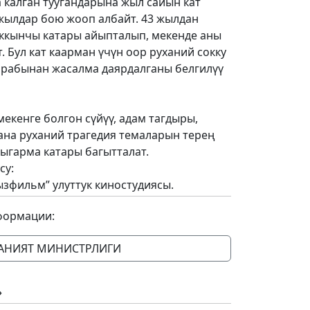
 калган туугандарына жыл сайын кат
 жылдар бою жооп албайт. 43 жылдан
ыккынчы катары айыпталып, мекенде аны
. Бул кат каарман үчүн оор руханий сокку
тарабынан жасалма даярдалганы белгилүү
мекенге болгон сүйүү, адам тагдыры,
ана руханий трагедия темаларын терең
ыгарма катары багытталат.
су:
ызфильм” улуттук киностудиясы.
формации:
АНИЯТ МИНИСТРЛИГИ
»