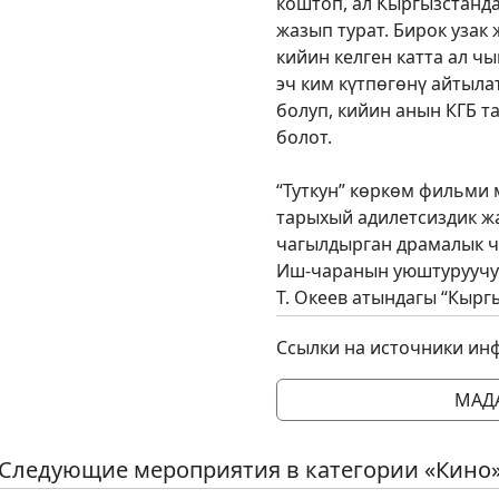
коштоп, ал Кыргызстанда
жазып турат. Бирок узак
кийин келген катта ал ч
эч ким күтпөгөнү айтылат
болуп, кийин анын КГБ 
болот.
“Туткун” көркөм фильми 
тарыхый адилетсиздик ж
чагылдырган драмалык ч
Иш-чаранын уюштуруучу
Т. Океев атындагы “Кырг
Ссылки на источники ин
МАД
Следующие мероприятия в категории «Кино