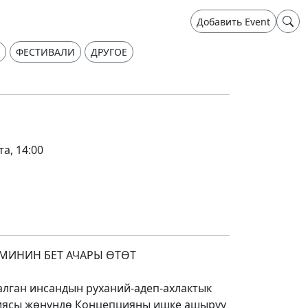
Добавить Event
ФЕСТИВАЛИ
ДРУГОЕ
та, 14:00
МИНИН БЕТ АЧАРЫ ӨТӨТ
алган инсандын руханий-адеп-ахлактык
биясы жөнүндө Концепцияны ишке ашыруу