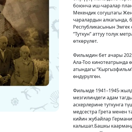
боюнча иш-чаралар план
Мекендик согуштагы Же
чаралардын алкагында, 
Республикасынын Эмгек
“Туткун” аттуу толук ме
өткөрүлөт.
Фильмдин бет ачары 2026
Ала-Тоо кинотеатрында ө
атындагы “Кыргызфильм”
өндүрүлгөн.
Фильмде 1941–1945-жылд
мезгилиндеги адам тагд
аскерлерине туткунга тү
медсестра Грета менен т
кийин жубайлар Герман
калышат.Башкы каарманд