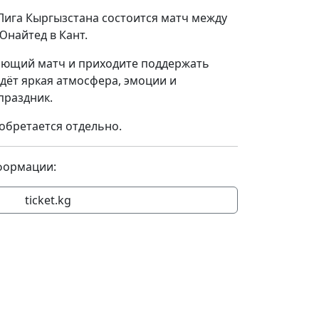
Лига Кыргызстана состоится матч между
Юнайтед в Кант.
ающий матч и приходите поддержать
дёт яркая атмосфера, эмоции и
праздник.
иобретается отдельно.
формации:
ticket.kg