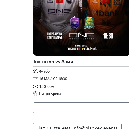
Токтогул vs Азия
Футбол
16 МАЙ СБ 18:30
150 сом
Нитро Арена
Напишите нам: info@bishkek.events