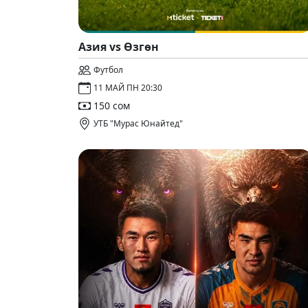
Азия vs Өзгөн
Футбол
11 МАЙ ПН 20:30
150 сом
УТБ "Мурас Юнайтед"