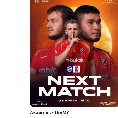
Азиягол vs ОшМУ