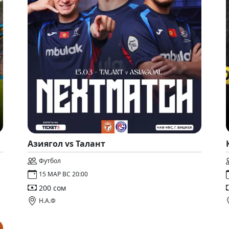
Азиягол vs Талант
Футбол
15 МАР ВС 20:00
200 сом
Н.А.Ф