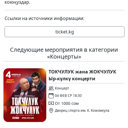
коюңуздар.
Ссылки на источники информации:
ticket.kg
Следующие мероприятия в категории
«Концерты»
ТОКЧУЛУК жана ЖОКЧУЛУК
Ыр-күлкү концерти
Концерт
04 ФЕВ СР 18:30
От 1000 сом
Дворец спорта им. К. Кожомкула