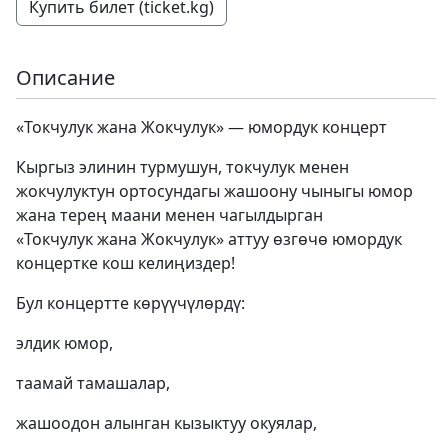
Купить билет (ticket.kg)
Описание
«Токчулук жана Жокчулук» — юмордук концерт
Кыргыз элинин турмушун, токчулук менен
жокчулуктун ортосундагы жашоону чыныгы юмор
жана терең маани менен чагылдырган
«Токчулук жана Жокчулук» аттуу өзгөчө юмордук
концертке кош келиңиздер!
Бул концертте көрүүчүлөрдү:
элдик юмор,
таамай тамашалар,
жашоодон алынган кызыктуу окуялар,