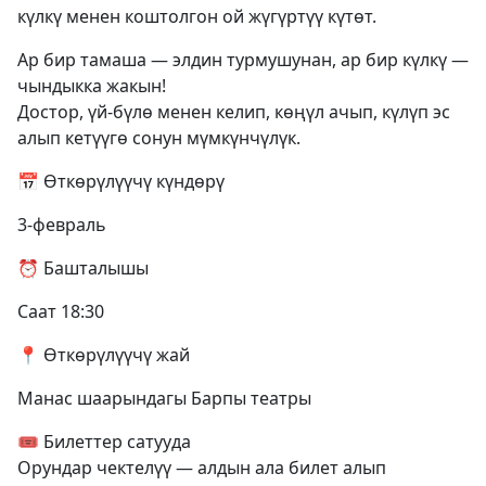
күлкү менен коштолгон ой жүгүртүү күтөт.
Ар бир тамаша — элдин турмушунан, ар бир күлкү —
чындыкка жакын!
Достор, үй-бүлө менен келип, көңүл ачып, күлүп эс
алып кетүүгө сонун мүмкүнчүлүк.
📅 Өткөрүлүүчү күндөрү
3-февраль
⏰ Башталышы
Саат 18:30
📍 Өткөрүлүүчү жай
Манас шаарындагы Барпы театры
🎟 Билеттер сатууда
Орундар чектелүү — алдын ала билет алып