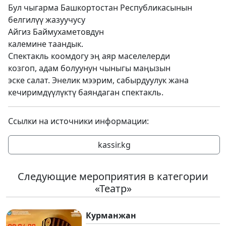
Бул чыгарма Башкортостан Республикасынын
белгилүү жазуучусу
Айгиз Баймухаметовдун
калемине таандык.
Спектакль коомдогу эң аяр маселелерди
козгоп, адам болуунун чыныгы маңызын
эске салат. Энелик мээрим, сабырдуулук жана
кечиримдүүлүктү баяндаган спектакль.
Ссылки на источники информации:
kassir.kg
Следующие мероприятия в категории
«Театр»
Курманжан