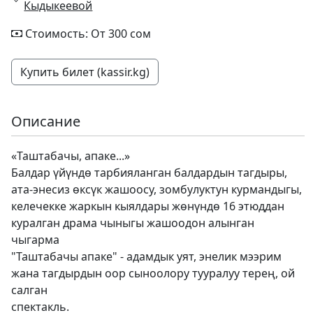
Кыдыкеевой
Стоимость: От 300 сом
Купить билет (kassir.kg)
Описание
«Таштабачы, апаке...»
Балдар үйүндө тарбияланган балдардын тагдыры,
ата-энесиз өксүк жашоосу, зомбулуктун курмандыгы,
келечекке жаркын кыялдары жөнүндө 16 этюддан
куралган драма чыныгы жашоодон алынган
чыгарма
"Таштабачы апаке" - адамдык уят, энелик мээрим
жана тагдырдын оор сыноолору тууралуу терең, ой
салган
спектакль.