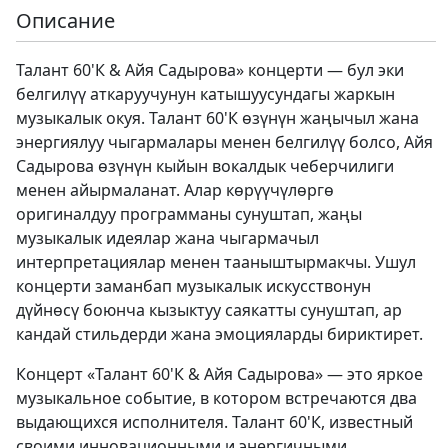
Описание
Талант 60'К & Айя Садырова» концерти — бул эки
белгилүү аткаруучунун катышуусундагы жаркын
музыкалык окуя. Талант 60'К өзүнүн жаңычыл жана
энергиялуу чыгармалары менен белгилүү болсо, Айя
Садырова өзүнүн кыйын вокалдык чеберчилиги
менен айырмаланат. Алар көрүүчүлөргө
оригиналдуу программаны сунуштап, жаңы
музыкалык идеялар жана чыгармачыл
интерпретациялар менен тааныштырмакчы. Ушул
концерти заманбап музыкалык искусствонун
дүйнөсү боюнча кызыктуу саякатты сунуштап, ар
кандай стильдерди жана эмоцияларды бириктирет.
Концерт «Талант 60'К & Айя Садырова» — это яркое
музыкальное событие, в котором встречаются два
выдающихся исполнителя. Талант 60'К, известный
своими инновационными и энергичными