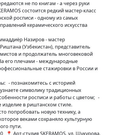
редаются не по книгам - а через руки
KERAMOS состоится редкий мастер-класс
ской росписи - одному из самых
аправлений керамического искусства
ммаддиёр Назиров - мастер
Риштана (Узбекистан), представитель
амистов и продолжатель многовековой
За его плечами - международные
профессиональные стажировки в России и
вы: - познакомитесь с историей
 узнаете символику традиционных
собенности росписи и работы с цветом; -
 изделие в риштанском стиле.
то попробовать новую технику, а
 которое веками сохраняло культурную
ого пути.
00 📍 Арт-студия SKERAMOS, ул. Шукурова,