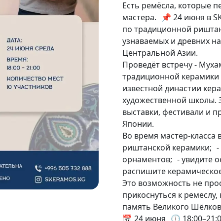
Есть ремёсла, которые пе
мастера. 📌 24 июня в S
по традиционной риштан
узнаваемых и древних н
Центральной Азии.
Проведёт встречу - Муха
традиционной керамики 
известной династии кер
художественной школы. 
выставки, фестивали и 
Японии.
Во время мастер-класса 
риштанской керамики; -
орнаментов; - увидите о
распишите керамическое
Это возможность не прос
прикоснуться к ремеслу,
память Великого Шёлков
📅 24 июня 🕕 18:00–21: