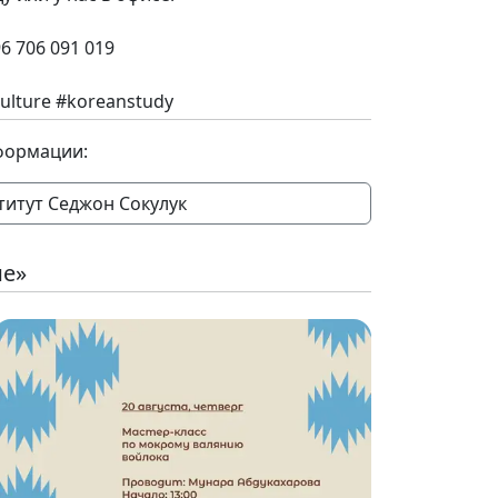
6 706 091 019
culture #koreanstudy
формации:
титут Седжон Сокулук
ие»