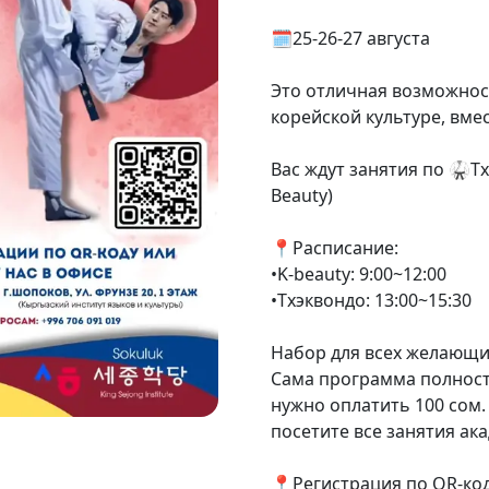
🗓️25-26-27 августа
Это отличная возможнос
корейской культуре, вм
Вас ждут занятия по 🥋Т
Beauty)
📍Расписание:
•K-beauty: 9:00~12:00
•Тхэквондо: 13:00~15:30
Набор для всех желающих
Сама программа полност
нужно оплатить 100 сом.
посетите все занятия ак
📍Регистрация по QR-коду