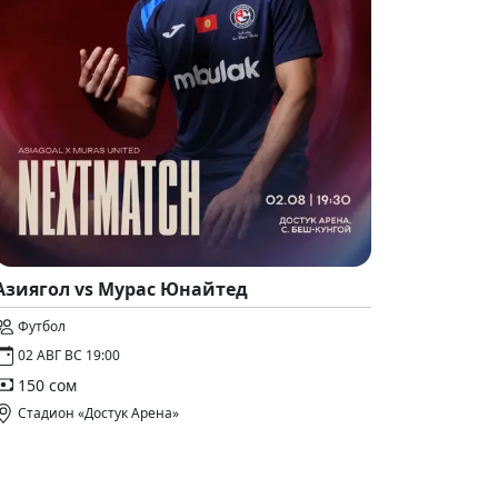
Азиягол vs Мурас Юнайтед
Футбол
02 АВГ ВС 19:00
150 сом
Стадион «Достук Арена»