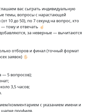
глашаем вас сыграть индивидуальную
ые темы, вопросы с нарастающей
от 10 до 50), по 7 секунд на вопрос, кто
 — тому и отвечать ☝🏻
 добавляются, за неверные — вычитаются
олько отборов и финал (точный формат
ех заявок) ✋🏻
а — 5 вопросов);
онат;
оло 3,5 часов;
.
ием/комментарием с указанием имени и
в шапке профиля.