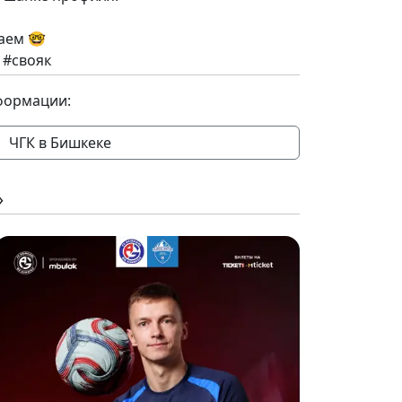
аем 🤓
 #свояк
формации:
ЧГК в Бишкеке
»