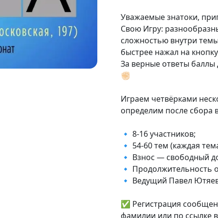
Уважаемые знатоки, при
Свою Игру: разнообразн
сложностью внутри темы (
быстрее нажал на кнопку
За верные ответы баллы
✊🏻
Играем четвёрками неск
определим после сбора вс
🔹 8-16 участников;
🔹 54-60 тем (каждая тем
🔹 Взнос — свободный д
🔹 Продолжительность ок
🔹 Ведущий Павел Ютяев
✅ Регистрация сообщен
фамилии или по ссылке 