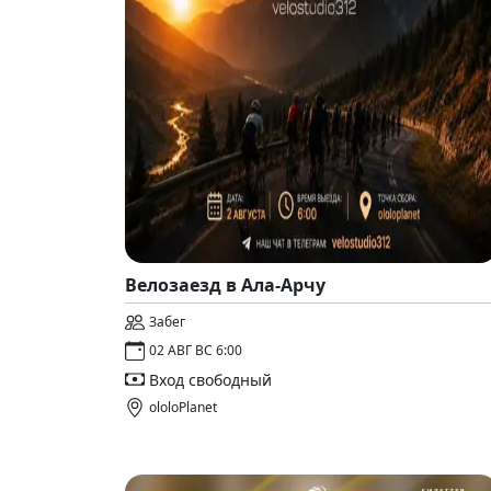
Велозаезд в Ала-Арчу
Забег
02 АВГ ВС 6:00
Вход свободный
ololoPlanet