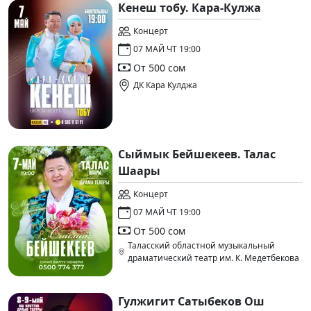
Кенеш тобу. Кара-Кулжа
Концерт
07 МАЙ ЧТ 19:00
От 500 сом
ДК Кара Кулджа
Сыймык Бейшекеев. Талас
Шаары
Концерт
07 МАЙ ЧТ 19:00
От 500 сом
Таласский областной музыкальный
драматический театр им. К. Медетбекова
Гулжигит Сатыбеков Ош