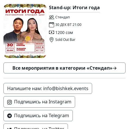
Stand-up: Итоги года
Стендап
30 ДЕК ВТ 21:00
1200 сом
Sold Out Bar
Все мероприятия в категории «Стендап»
→
Напишите нам: info@bishkek.events
Подпишись на Instagram
Подпишись на Telegram