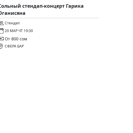
Сольный стендап-концерт Гарика
Оганисяна
Стендап
20 МАР ЧТ 19:30
От 800 сом
СФЕРА БАР