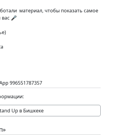
аботали материал, чтобы показать самое
 вас 🎤
ье)
2а
App 996551787357
формации:
tand Up в Бишкеке
п»