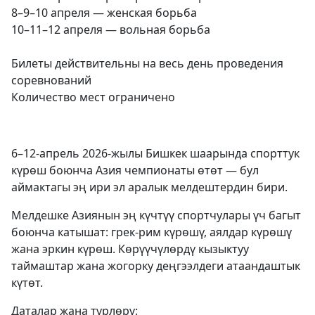
8–9–10 апреля — женская борьба
10–11–12 апреля — вольная борьба
Билеты действительны на весь день проведения
соревнований
Количество мест ограничено
6–12-апрель 2026-жылы Бишкек шаарында спорттук
күрөш боюнча Азия чемпионаты өтөт — бул
аймактагы эң ири эл аралык мелдештердин бири.
Мелдешке Азиянын эң күчтүү спортчулары үч багыт
боюнча катышат: грек-рим күрөшү, аялдар күрөшү
жана эркин күрөш. Көрүүчүлөрдү кызыктуу
таймаштар жана жогорку деңгээлдеги атаандаштык
күтөт.
Даталар жана түрлөрү: