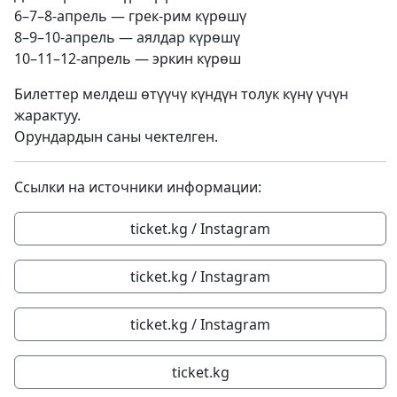
6–7–8-апрель — грек-рим күрөшү
8–9–10-апрель — аялдар күрөшү
10–11–12-апрель — эркин күрөш
Билеттер мелдеш өтүүчү күндүн толук күнү үчүн
жарактуу.
Орундардын саны чектелген.
Ссылки на источники информации:
ticket.kg / Instagram
ticket.kg / Instagram
ticket.kg / Instagram
ticket.kg