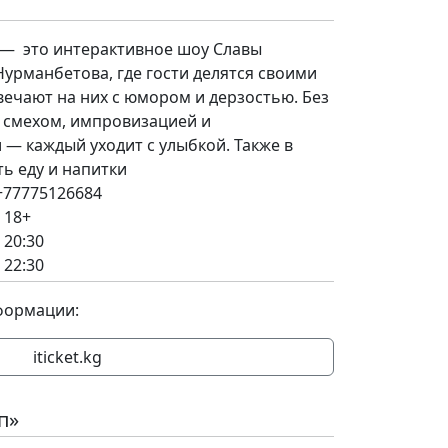
— это интерактивное шоу Славы
урманбетова, где гости делятся своими
вечают на них с юмором и дерзостью. Без
о смехом, импровизацией и
— каждый уходит с улыбкой. Также в
ть еду и напитки
+77775126684
 18+
 20:30
 22:30
формации:
iticket.kg
п»