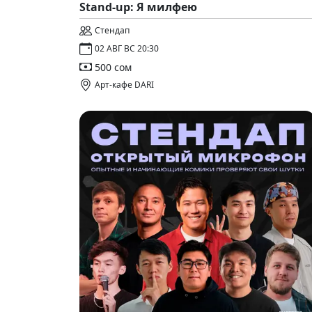
Stand-up: Я милфею
Стендап
02 АВГ ВС 20:30
500 сом
Арт-кафе DARI