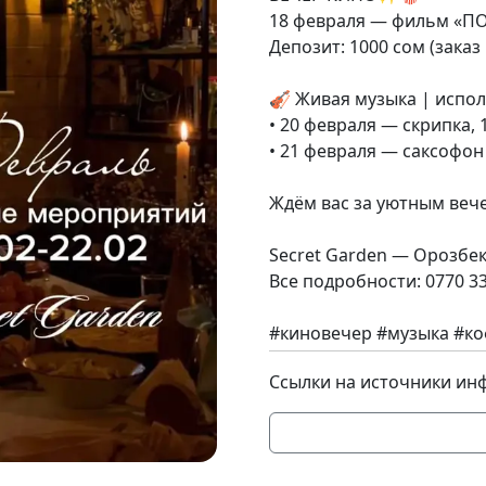
18 февраля — фильм «П
Депозит: 1000 сом (зака
🎻 Живая музыка | испо
• 20 февраля — скрипка, 
• 21 февраля — саксофон 
Ждём вас за уютным веч
Secret Garden — Орозбек
Все подробности: 0770 33
#киновечер #музыка #ко
Ссылки на источники ин