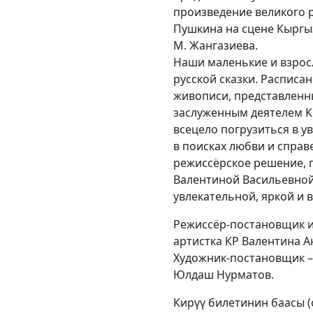
произведение великого р
Пушкина на сцене Кыргыз
М. Жангазиева.
Наши маленькие и взросл
русской сказки. Расписа
живописи, представленн
заслуженным деятелем 
всецело погрузиться в у
в поисках любви и справ
режиссёрское решение, 
Валентиной Васильевной
увлекательной, яркой и 
Режиссёр-постановщик и
артистка КР Вале
Художник-постановщик –
Юлдаш Нурматов.
Кирүү билетинин баасы (