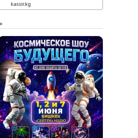
kassir.kg
»