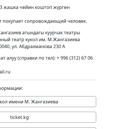
 3 жашка чейин коштоп жүргөн
 лет покупает сопровождающий человек.
ангазиев атындагы куурчак театры
ный театр кукол им. М.Жангазиева
0040, ул. Абдрахманова 230 A
 алуу (справки по тел): + 996 (312) 67 06
il.ru
формации:
укол имени М. Жангазиева
ticket.kg