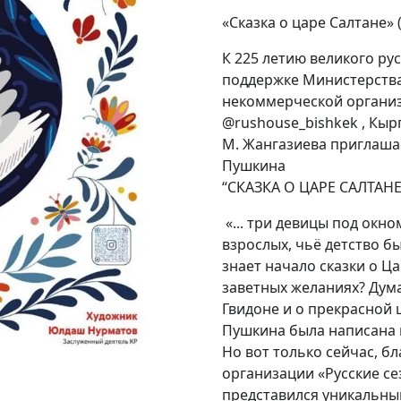
«Сказка о царе Салтане» 
К 225 летию великого рус
поддержке Министерства
некоммерческой организ
@rushouse_bishkek , Кыр
М. Жангазиева приглашает
Пушкина
“СКАЗКА О ЦАРЕ САЛТАНЕ
«... три девицы под окном
взрослых, чьё детство бы
знает начало сказки о Ца
заветных желаниях? Дума
Гвидоне и о прекрасной ц
Пушкина была написана в
Но вот только сейчас, 
организации «Русские се
представился уникальны