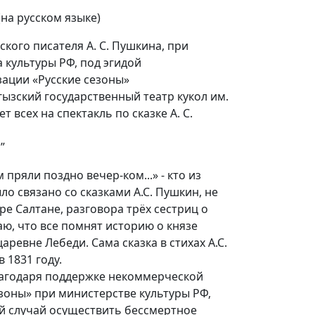
(на русском языке)
ского писателя А. С. Пушкина, при
 культуры РФ, под эгидой
ации «Русские сезоны»
гызский государственный театр кукол им.
 всех на спектакль по сказке А. С.
”
 пряли поздно вечер-ком...» - кто из
ло связано со сказками А.С. Пушкин, не
ре Салтане, разговора трёх сестриц о
ю, что все помнят историю о князе
аревне Лебеди. Сама сказка в стихах А.С.
 1831 году.
благодаря поддержке некоммерческой
зоны» при министерстве культуры РФ,
й случай осуществить бессмертное