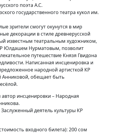
усского поэта А.С.
ского государственного театра кукол им.
ые зрители смогут окунутся в мир
нные декорации в стиле древнерусской
ый известным театральным художником,
КР Юлдашем Нурматовым, позволит
влекательное путешествие Князя Гвидона
едливости. Написанная инсценировка и
предложенное народной артисткой КР
 Анниковой, обещает быть
весёлой.
 автор инсценировки – Народная
нтина Анникова.
 Заслуженный деятель культуры КР
стоимость входного билета): 200 сом