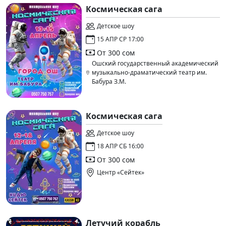
Космическая сага
Детское шоу
15 АПР СР 17:00
От 300 сом
Ошский государственный академический
музыкально-драматический театр им.
Бабура З.М.
Космическая сага
Детское шоу
18 АПР СБ 16:00
От 300 сом
Центр «Сейтек»
Летучий корабль