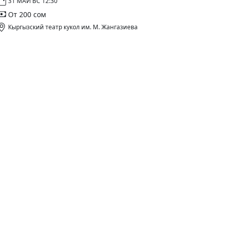
31 МАЙ ВС 12:30
От 200 сом
Кыргызский театр кукол им. М. Жангазиева