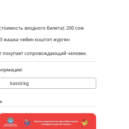
стоимость входного билета): 200 сом
 3 жашка чейин коштоп жүргөн
 лет покупает сопровождающий человек.
формации:
kassir.kg
»