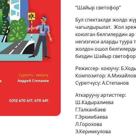
“Шайыр светофор”
Бул спектаклде жолдо жү
чагылдырылат. Жол эреж
коюлган белгилердин ар 
негизгиси аларды туура 
жолдон ошол белгилерди
биздин Шайыр светофор 
Режиссер- коюучу: Б.Ход
Композитор: А.Михайлов
Сүрөтчүсү: А.Степанов
Аткаруучу артисттер:
Ш.Кадыралиева
Г.Талканбаев
Г.Эркимбаева
Л.Горохова
Э.Керимкулова