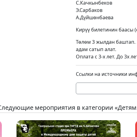
С.Качкынбеков
Э.Сарбаков
А.Дүйшөнбаева
Кирүү билетинин баасы (
Төлөм 3 жылдан баштап.
адам сатып алат.
Оплата с 3-х лет. До 3х
Ссылки на источники ин
Следующие мероприятия в категории «Детям