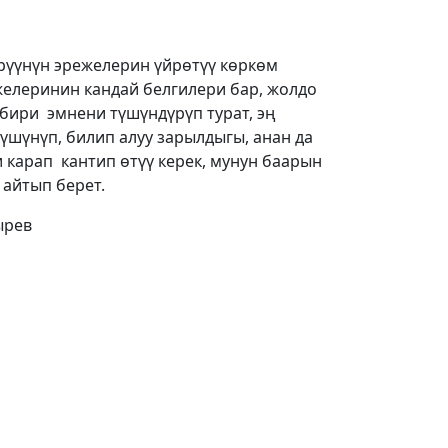
рүүнүн эрежелерин үйрөтүү көркөм
елеринин кандай белгилери бар, жолдо
бири эмнени түшүндүрүп турат, эң
түшүнүп, билип алуу зарылдыгы, анан да
 карап кантип өтүү керек, мунун баарын
айтып берет.
ырев