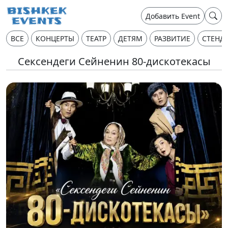
Добавить Event
ВСЕ
КОНЦЕРТЫ
ТЕАТР
ДЕТЯМ
РАЗВИТИЕ
СТЕНД
Сексендеги Сейненин 80-дискотекасы