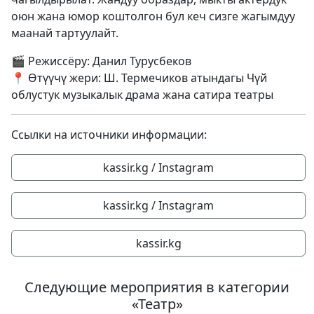
оюн жана юмор коштолгон бул кеч сизге жагымдуу
маанай тартуулайт.
🎬 Режиссёру: Данил Турусбеков
📍 Өтүүчү жери: Ш. Термечиков атындагы Чүй
облустук музыкалык драма жана сатира театры
Ссылки на источники информации:
kassir.kg / Instagram
kassir.kg / Instagram
kassir.kg
Следующие мероприятия в категории
«Театр»