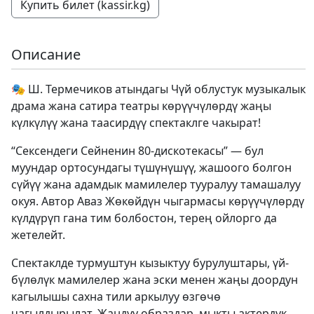
Купить билет (kassir.kg)
Описание
🎭 Ш. Термечиков атындагы Чүй облустук музыкалык
драма жана сатира театры көрүүчүлөрдү жаңы
күлкүлүү жана таасирдүү спектаклге чакырат!
“Сексендеги Сейненин 80-дискотекасы” — бул
муундар ортосундагы түшүнүшүү, жашоого болгон
сүйүү жана адамдык мамилелер тууралуу тамашалуу
окуя. Автор Аваз Жөкөйдүн чыгармасы көрүүчүлөрдү
күлдүрүп гана тим болбостон, терең ойлорго да
жетелейт.
Спектаклде турмуштун кызыктуу бурулуштары, үй-
бүлөлүк мамилелер жана эски менен жаңы доордун
кагылышы сахна тили аркылуу өзгөчө
чагылдырылат. Жандуу образдар, мыкты актердук