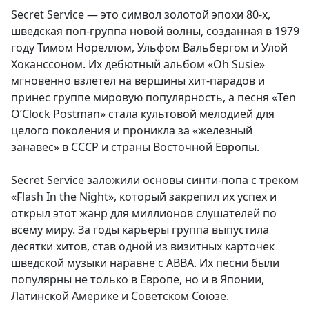
Secret Service — это символ золотой эпохи 80-х,
шведская поп-группа новой волны, созданная в 1979
году Тимом Нореллом, Ульфом Вальбергом и Улой
Хоканссоном. Их дебютный альбом «Oh Susie»
мгновенно взлетел на вершины хит-парадов и
принес группе мировую популярность, а песня «Ten
O’Clock Postman» стала культовой мелодией для
целого поколения и проникла за «железный
занавес» в СССР и страны Восточной Европы.
Secret Service заложили основы синти-попа с треком
«Flash In the Night», который закрепил их успех и
открыл этот жанр для миллионов слушателей по
всему миру. За годы карьеры группа выпустила
десятки хитов, став одной из визитных карточек
шведской музыки наравне с ABBA. Их песни были
популярны не только в Европе, но и в Японии,
Латинской Америке и Советском Союзе.