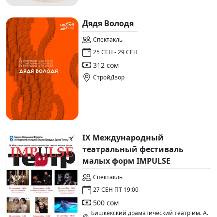
Дядя Володя
Спектакль
25 СЕН - 29 СЕН
312 сом
СтройДвор
IX Международный
театральный фестиваль
малых форм IMPULSE
Спектакль
27 СЕН ПТ 19:00
500 сом
Бишкекский драматический театр им. А.