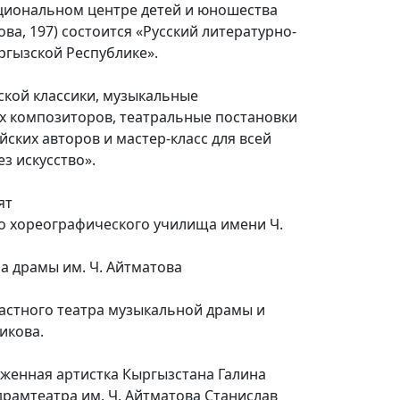
Национальном центре детей и юношества
ва, 197) состоится «Русский литературно-
ргызской Республике».
ской классики, музыкальные
х композиторов, театральные постановки
ских авторов и мастер-класс для всей
з искусство».
ят
о хореографического училища имени Ч.
ра драмы им. Ч. Айтматова
ластного театра музыкальной драмы и
икова.
уженная артистка Кыргызстана Галина
 драмтеатра им. Ч. Айтматова Станислав