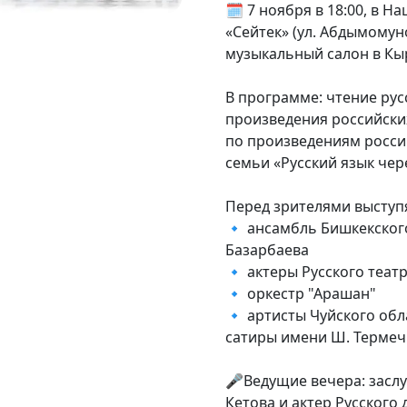
🗓 7 ноября в 18:00, в 
«Сейтек» (ул. Абдымомуно
музыкальный салон в Кы
В программе: чтение рус
произведения российски
по произведениям россий
семьи «Русский язык чере
Перед зрителями выступ
🔹 ансамбль Бишкекског
Базарбаева
🔹 актеры Русского теат
🔹 оркестр "Арашан"
🔹 артисты Чуйского об
сатиры имени Ш. Термеч
🎤Ведущие вечера: засл
Кетова и актер Русского