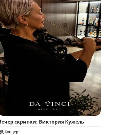
Вечер скрипки: Виктория Кужель
Концерт