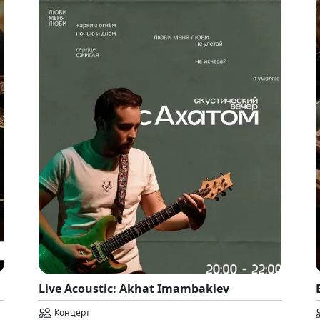
Live Acoustic: Akhat Imambakiev
Концерт