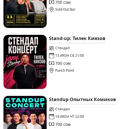
700 сом
Sold Out Bar
Stand-up: Тилек Киязов
Стендап
13 ИЮН СБ 21:00
700 сом
Punch Point
Standup Опытных Комиков
Стендап
18 ИЮН ЧТ 22:00
700 сом