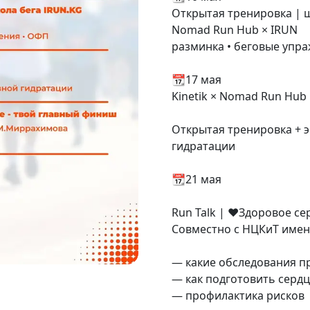
Открытая тренировка | 
Nomad Run Hub × IRUN
разминка • беговые упр
📆17 мая
Kinetik × Nomad Run Hub
Открытая тренировка + 
гидратации
📆21 мая
Run Talk | ❤️Здоровое с
Совместно с НЦКиТ име
— какие обследования п
— как подготовить сердц
— профилактика рисков