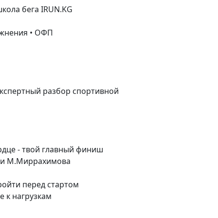
школа бега IRUN.KG
ажнения • ОФП
экспертный разбор спортивной
ердце - твой главный финиш
ни М.Миррахимова
ройти перед стартом
е к нагрузкам