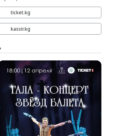
ticket.kg
kassir.kg
»