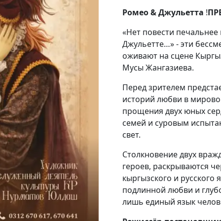
Ромео & Джульетта
!
ПР
«Нет повести печальнее 
Джульетте…» - эти бесс
оживают на сцене Кыргыз
Мусы Жангазиева.
Перед зрителем предстае
историй любви в мировой
прощения двух юных сер
семей и суровым испыта
свет.
Столкновение двух враж
героев, раскрываются ч
кыргызского и русского 
подлинной любви и глубо
лишь единый язык челов