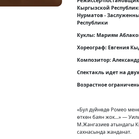
Режиссёр-постановщик:
Кыргызской Республик
Нурматов - Заслуженн
Республики
Куклы: Мариям Аблако
Хореограф: Евгения К
Композитор: Александ
Спектакль идет на дву
Возрастное ограничени
«Бул дүйнөдө Ромео мен
өткөн баян жок...» — У
М.Жангазиев атындагы К
сахнасында жанданат.