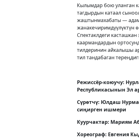
Кылымдар бою уланган к
тагдырдын катаал сыноо
жаштынмахабаты — адам
жанакечиримдүүлүктүн ө
Спектаклдеги касташкан
каармандардын ортосунд
тилдеринин айкалышы ар
тил тандабаган тереңди
Режиссёр-коюучу: Нур
Республикасынын Эл а
Сүрөтчү: Юлдаш Нурма
сиңирген ишмери
Куурчактар: Мариям А
Хореограф: Евгения К