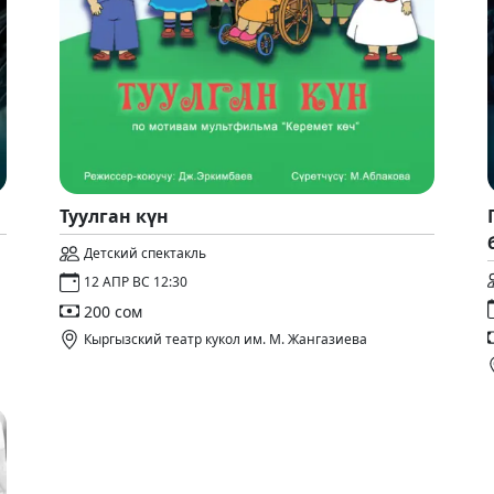
Туулган күн
Детский спектакль
12 АПР ВС 12:30
200 сом
Кыргызский театр кукол им. М. Жангазиева