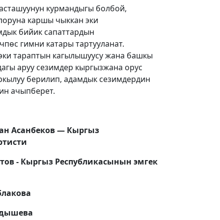
асташуунун курмандыгы болбой,
лоруна каршы чыккан эки
дык бийик сапаттардын
чпөс гимни катары тартууланат.
 эки тараптын кагылышуусу жана башкы
агы аруу сезимдер кыргызжана орус
кылуу берилип, адамдык сезимдердин
гин ачыпберет.
лан Асанбеков — Кыргыз
ртисти
тов - Кыргыз Республикасынын эмгек
блакова
ыдышева