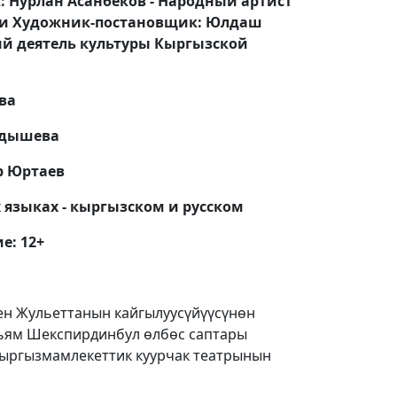
 Нурлан Асанбеков - Народный артист
и
Художник-постановщик: Юлдаш
ый деятель культуры Кыргызской
ва
ыдышева
р Юртаев
х языках - кыргызском и русском
е: 12+
ен Жульеттанын кайгылуусүйүүсүнөн
ильям Шекспирдинбул өлбөс саптары
ыргызмамлекеттик куурчак театрынын