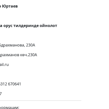
р Юртаев
а орус тилдеринде ойнолот
Абдрахманова, 230А
драхманов көч.230А
il.ru
6312 670641
7
формации: