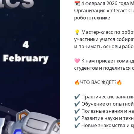
📆 4 февраля 2026 года
Организация «Interact Cl
робототехнике
💡 Мастер-класс по робот
участники учатся собира
и понимать основы рабо
🩷 К нам приедет команд
студентов и поделиться 
🔥ЧТО ВАС ЖДЕТ?🔥
✔️ Практические занятия
✔️ Обучение от опытной
✔️ Полезные знания и н
✔️ Развитие науки и тех
✔️ Новые знакомства и 