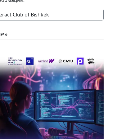
формации:
eract Club of Bishkek
ие»