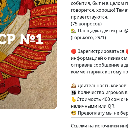
события, быт и в целом 
говорится, хорошо! Тема
приветствуются.
(75 вопросов)
🏡 Площадка для игры: @
(Горького, 29/1)
🔴 Зарегистрироваться 
информацией о квизах м
отправив сообщение в ди
комментариях к этому пос
🕰️ Длительность квизов: 
🧑‍🧑‍🧒‍🧒 Количество игрок
🫰Стоимость 400 сом с ч
наличными или QR.
🤓 Предоплату мы не бе
Ссылки на источники ин