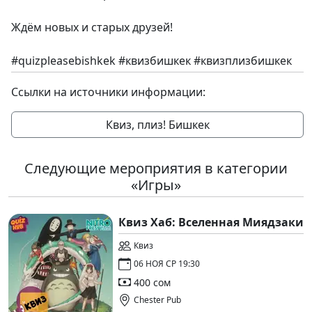
Ждём новых и старых друзей!
#quizpleasebishkek #квизбишкек #квизплизбишкек
Ссылки на источники информации:
Квиз, плиз! Бишкек
Следующие мероприятия в категории
«Игры»
Квиз Хаб: Вселенная Миядзаки
Квиз
06 НОЯ СР 19:30
400 сом
Chester Pub