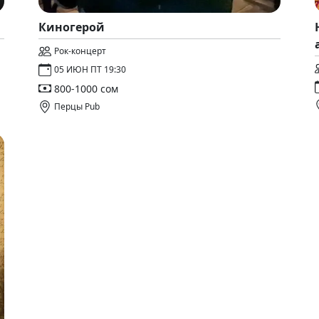
Киногерой
Рок-концерт
05 ИЮН ПТ 19:30
800-1000 сом
Перцы Pub