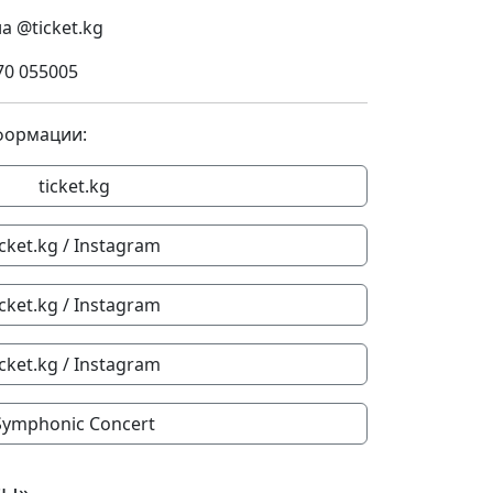
а @ticket.kg
70 055005
формации:
ticket.kg
icket.kg / Instagram
icket.kg / Instagram
icket.kg / Instagram
Symphonic Concert
ты»