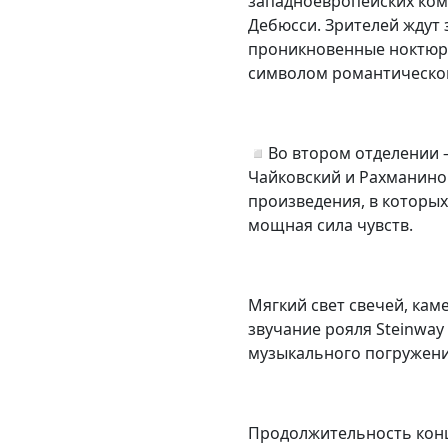
западноевропейских комп
Дебюсси. Зрителей ждут 
проникновенные ноктюрн
символом романтической
◽️Во втором отделении 
Чайковский и Рахманино
произведения, в которых
мощная сила чувств.
Мягкий свет свечей, кам
звучание рояля Steinway
музыкального погружени
Продолжительность конце