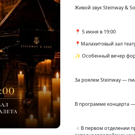
Живой звук Steinway & S
📍 5 июня в 19:00
📍Малахитовый зал теат
✨ Особенный вечер фор
За роялем Steinway — пи
В программе концерта —
◽️В первом отделении п