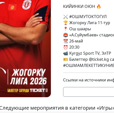
КИЙИНКИ ОЮН 🔥
⚔️ #ОШМУТОКТОГУЛ
🏆 Жогорку Лига 11-тур
📍 Ош шаары
🏟 «А.Сүйүмбаев» стадио
📆 26-май
⏰ 20:30
📹 Kyrgyz Sport TV, ЭлТР
🎫 Билеттер @ticket.kg 
#ОШМАМЛЕКЕТТИКУНИВ
Ссылки на источники ин
Следующие мероприятия в категории «Игры