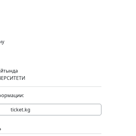
ну
сайтында
ЕРСИТЕТИ
формации:
ticket.kg
»