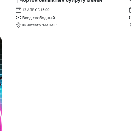
| Чортон балыктын буйругу менен
13 АПР СБ 15:00
Вход свободный
Кинотеатр "МАНАС"