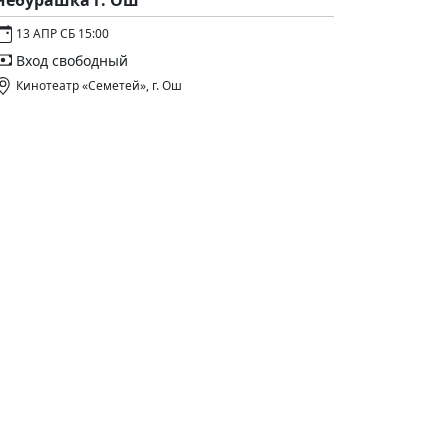
Чебурашка г. Ош
13 АПР СБ 15:00
Вход свободный
Кинотеатр «Семетей», г. Ош