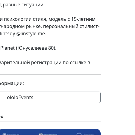
д разные ситуации
ти психологии стиля, модель с 15-летним
народном рынке, персональный стилист-
ntsoy @linstyle.me.
oPlanet (Юнусалиева 80).
варительной регистрации по ссылке в
формации:
ololoEvents
е»